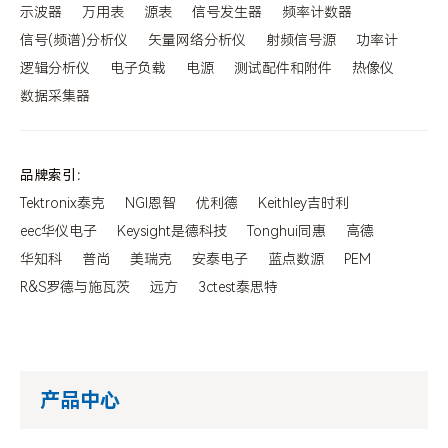
示波器
万用表
源表
信号发生器
频率计数器
信号(频谱)分析仪
矢量网络分析仪
射频信号源
功率计
逻辑分析仪
电子负载
电源
测试配件和附件
热像仪
数据采集器
品牌索引：
Tektronix泰克
NGI恩智
优利德
Keithley吉时利
eec华仪电子
Keysight是德科技
Tonghui同惠
高德
华知科
普尚
美瑞克
安泰电子
蓝点数源
PEM
R&S罗德与施瓦茨
远方
3ctest泰思特
产品中心